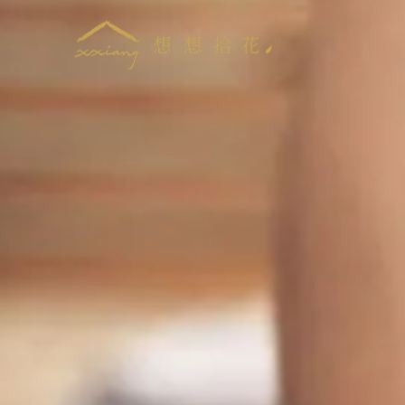
跳
至
主
要
內
容