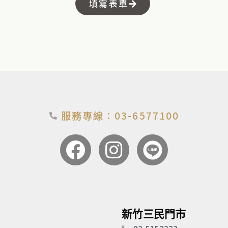
填寫表單
服務專線：03-6577100
F
I
a
n
c
s
e
t
新竹三民門市
b
a