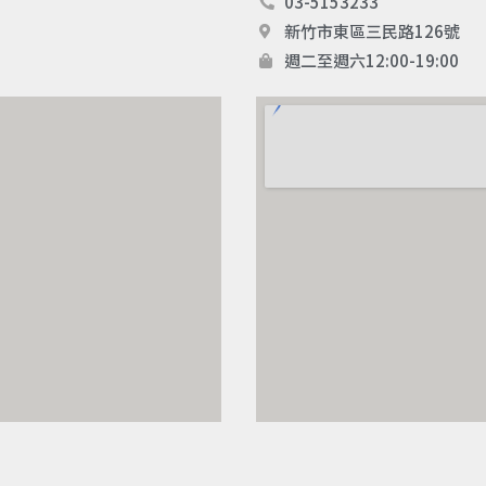
03-5153233
o
g
新竹市東區三民路126號
o
r
週二至週六12:00-19:00
k
a
m