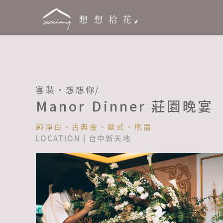
跳
至
主
要
內
容
客製・想想你/
Manor Dinner 莊園晚宴
純淨白、古典金、歐式、瓶器
LOCATION | 台中新天地